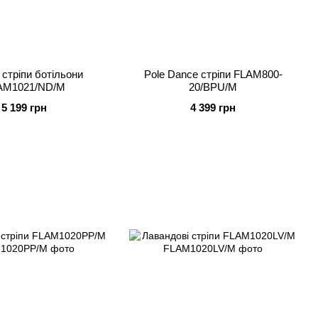
 стріпи ботільони
Pole Dance стріпи FLAM800-
AM1021/ND/M
20/BPU/M
5 199 грн
4 399 грн