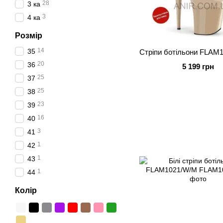
28
3 ка
3
4 ка
Розмір
14
35
Стріпи ботільони FLAM
20
36
5 199 грн
25
37
25
38
23
39
16
40
3
41
1
42
1
43
1
44
Колір