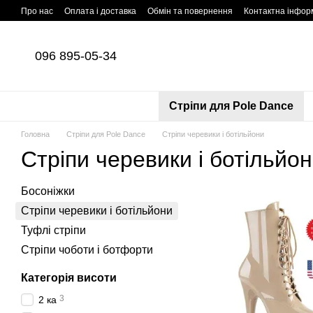
Перейти до основного контенту
Про нас
Оплата і доставка
Обмін та повернення
Контактна інфор
096 895-05-34
Cтріпи для Pole Dance
Головна
Cтріпи для Pole Dance
Стріпи черевики і ботільйони
Стріпи черевики і ботільйо
Босоніжки
Стріпи черевики і ботільйони
Туфлі стріпи
Стріпи чоботи і ботфорти
Категорія висоти
3
2 ка