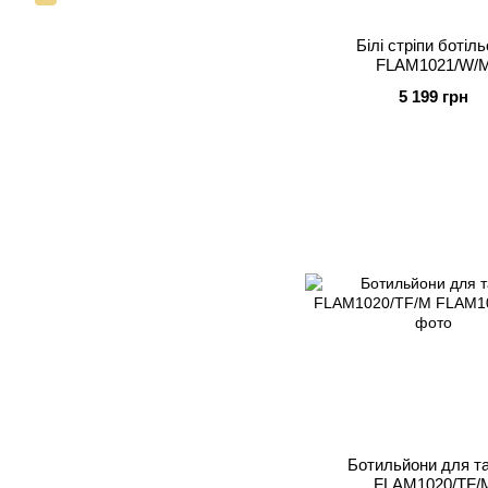
Білі стріпи ботіл
FLAM1021/W/
5 199 грн
Ботильйони для та
FLAM1020/TF/