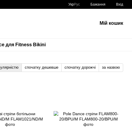
Укр
Рус
Бажання
Вхід
Мій кошик
е для Fitness Bikini
пулярністю
спочатку дешевше
спочатку дорожчі
за назвою