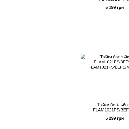
5 199 грн
Трійки ботільйо
FLAM1021FS/BEF
5 299 грн