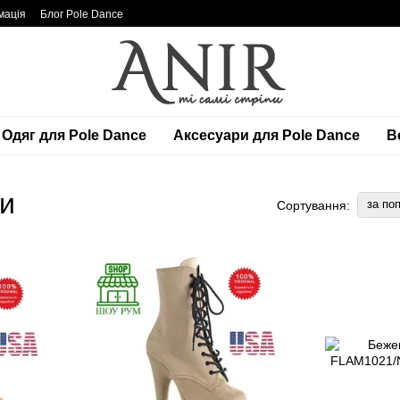
мація
Блог Pole Dance
Одяг для Pole Dance
Аксесуари для Pole Dance
Вс
ни
за по
Сортування: