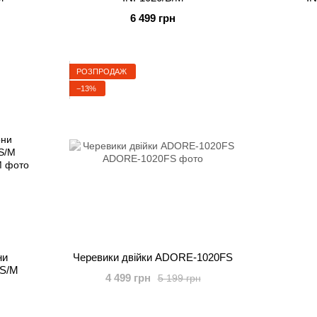
6 499 грн
РОЗПРОДАЖ
−13%
ни
Черевики двійки ADORE-1020FS
S/M
4 499 грн
5 199 грн