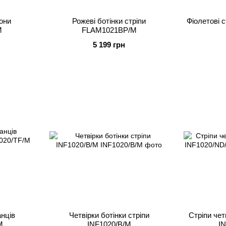
ьони
Рожеві ботінки стріпи
Фіолетові 
M
FLAM1021BP/M
5 199 грн
нців
Четвірки ботінки стріпи
Стріпи чет
M
INF1020/B/M
I