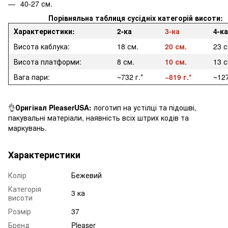
40-27 см.
Порівняльна таблиця сусідніх категорій висоти:
Характеристики:
2-ка
3-ка
4-ка
Висота каблука:
18 см.
20 см.
23 
Висота платформи:
8 см.
10 см.
13 с
Вага пари:
~732 г.*
~819 г.*
~127
👌
Оригінал PleaserUSA:
логотип на устілці та підошві,
пакувальні матеріали, наявність всіх штрих кодів та
маркувань.
Характеристики
Колір
Бежевий
Категорія
3 ка
висоти
Розмір
37
Бренд
Pleaser