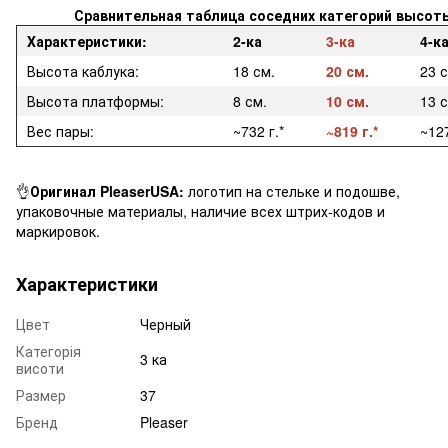
Сравнительная таблица соседних категорий высот
Характеристики:
2-ка
3-ка
4-к
Высота каблука:
18 см.
20 см.
23 
Высота платформы:
8 см.
10 см.
13 с
Вес пары:
~732 г.*
~819 г.*
~127
👌
Оригинал PleaserUSA:
логотип на стельке и подошве,
упаковочные материалы, наличие всех штрих-кодов и
маркировок.
Характеристики
Цвет
Черный
Категорія
3 ка
висоти
Размер
37
Бренд
Pleaser