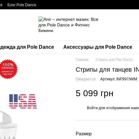
ия
Блог Pole Dance
дежда для Pole Dance
Аксессуары для Pole Dance
Главная
Стрипы для Pole Dance
Стрипы для танцев I
Ожидается
Артикул: INF997/W/M
5 099 грн
Войти
для отображения нако
%
Размер