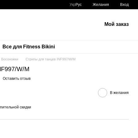
Укр
Рус
Желания
Вход
Мой заказ
Все для Fitness Bikini
Босоножки
Стрипы для танцев INF997/W/M
NF997/W/M
Оставить отзыв
В желания
пительной скидки