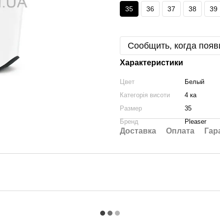
35
36
37
38
39
Сообщить, когда появ
Характеристики
Цвет
Белый
Категорія висоти
4 ка
Размер
35
Бренд
Pleaser
Доставка
Оплата
Гар