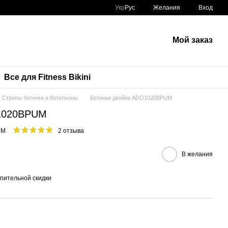
Укр
Рус
Желания
Вход
Мой заказ
Все для Fitness Bikini
Стрипы ботинки и ботильоны
Ботинки двойки ADO1020BPUM
O1020BPUM
UM
2 отзыва
В желания
пительной скидки