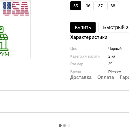
35
36
37
38
Купить
Быстрый з
Характеристики
Цвет
Черный
Категорія висоти
2 ка
Размер
35
Бренд
Pleaser
Доставка
Оплата
Гар