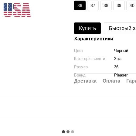
36
37
38
39
40
Купить
Быстрый з
Характеристики
Цвет
Черный
Категорія висоти
3 ка
Размер
36
Бренд
Pleaser
Доставка
Оплата
Гар