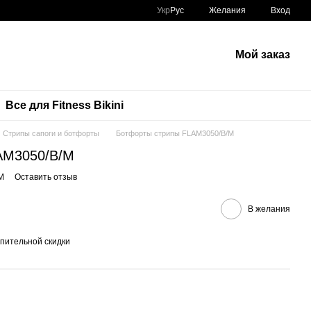
Укр
Рус
Желания
Вход
Мой заказ
Все для Fitness Bikini
Стрипы сапоги и ботфорты
Ботфорты стрипы FLAM3050/B/M
AM3050/B/M
M
Оставить отзыв
В желания
пительной скидки