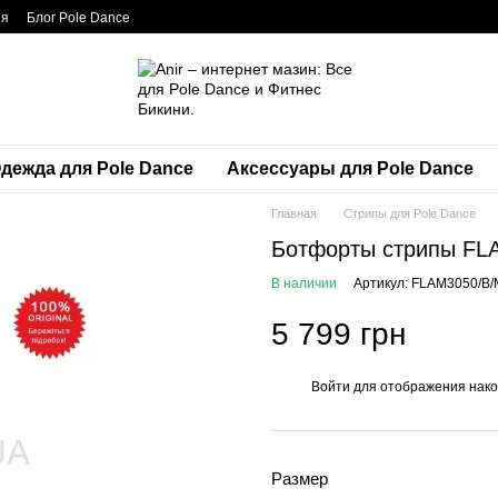
ия
Блог Pole Dance
дежда для Pole Dance
Аксессуары для Pole Dance
Главная
Стрипы для Pole Dance
Ботфорты стрипы FL
В наличии
Артикул: FLAM3050/B/
5 799 грн
Войти
для отображения нако
%
Размер