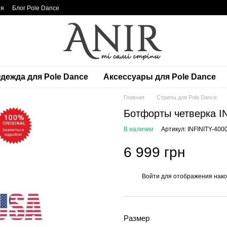
ия
Блог Pole Dance
дежда для Pole Dance
Аксессуары для Pole Dance
Главная
Стрипы для Pole Dance
Ботфорты четверка I
В наличии
Артикул: INFINITY-400
6 999 грн
Войти
для отображения нако
%
Размер