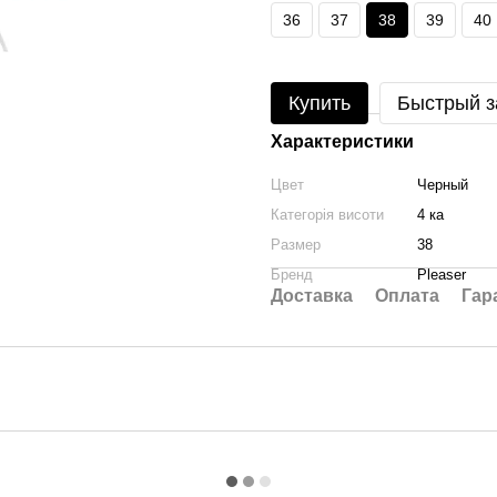
36
37
38
39
40
Купить
Быстрый з
Характеристики
Цвет
Черный
Категорія висоти
4 ка
Размер
38
Бренд
Pleaser
Доставка
Оплата
Гар