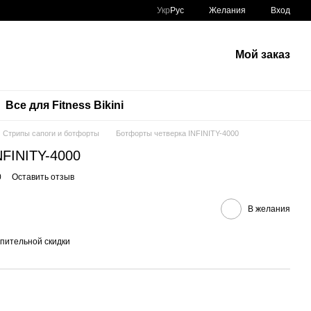
Укр
Рус
Желания
Вход
Мой заказ
Все для Fitness Bikini
Стрипы сапоги и ботфорты
Ботфорты четверка INFINITY-4000
NFINITY-4000
0
Оставить отзыв
В желания
пительной скидки