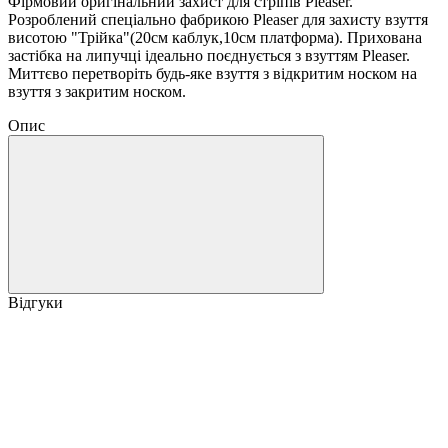
Фірмовий оригінальний захист для стріпів Pleaser.
Розроблений спеціально фабрикою Pleaser для захисту взуття
висотою "Трійка"(20см каблук,10см платформа). Прихована
застібка на липучці ідеально поєднується з взуттям Pleaser.
Миттєво перетворіть будь-яке взуття з відкритим носком на
взуття з закритим носком.
Опис
Відгуки