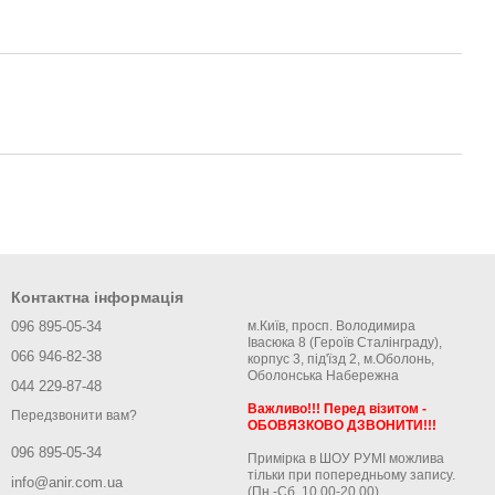
Контактна інформація
096 895-05-34
м.Київ, просп. Володимира
Івасюка 8 (Героїв Сталінграду),
066 946-82-38
корпус 3, під'їзд 2, м.Оболонь,
Оболонська Набережна
044 229-87-48
Важливо!!! Перед візитом -
Передзвонити вам?
ОБОВЯЗКОВО ДЗВОНИТИ!!!
096 895-05-34
Примірка в ШОУ РУМІ можлива
тільки при попередньому запису.
info@anir.com.ua
(Пн.-Сб. 10.00-20.00)