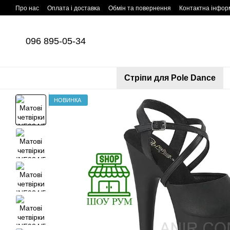
Перейти до основного контенту
Про нас
Оплата і доставка
Обмін та повернення
Контактна інфор
096 895-05-34
Cтріпи для Pole Dance
НОВИНКА