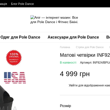
мація
Блог Pole Dance
Одяг для Pole Dance
Аксесуари для Pole Dance
Вс
Головна
Cтріпи для Pole Dance
Матові четвірки INF9
В наявності
Артикул: INF924/BPU
4 999 грн
Увійти
для відображення нак
%
Розмір