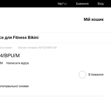
Укр
Рус
Бажання
Вхід
Мій кошик
е для Fitness Bikini
Босоніжки
Матові четвірки INF924/BPU/M
24/BPU/M
/M
Написати відгук
В бажання
опичувальної знижки