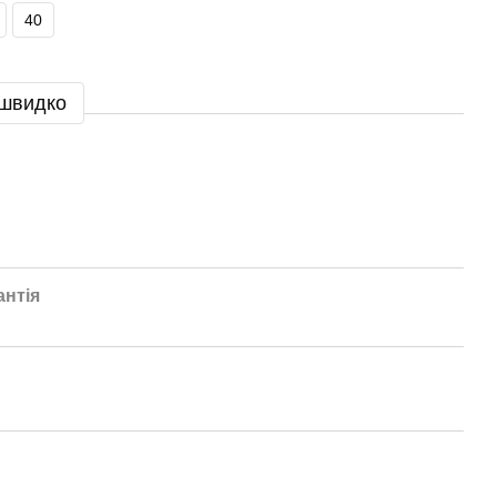
40
 швидко
антія