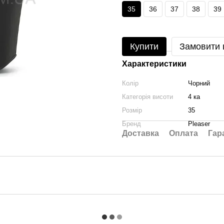
35
36
37
38
39
Купити
Замовити
Характеристики
Колір
Чорний
Категорія висоти
4 ка
Розмір
35
Бренд
Pleaser
Доставка
Оплата
Гар