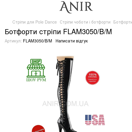
Cтріпи для Pole Dance
Стріпи чоботи і ботфорти
Ботфорти
Ботфорти стріпи FLAM3050/B/M
Артикул:
FLAM3050/B/M
Написати відгук