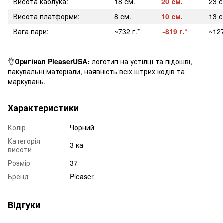
Висота каблука:
18 см.
20 см.
23 
Висота платформи:
8 см.
10 см.
13 с
Вага пари:
~732 г.*
~819 г.*
~127
👌
Оригінал PleaserUSA:
логотип на устілці та підошві,
пакувальні матеріали, наявність всіх штрих кодів та
маркувань.
Характеристики
Колір
Чорний
Категорія
3 ка
висоти
Розмір
37
Бренд
Pleaser
Відгуки