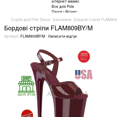
Cтріпи для Pole Dance
Босоніжки
Бордові стріпи FLAM80
Бордові стріпи FLAM809BY/M
Артикул:
FLAM809BY/M
Написати відгук