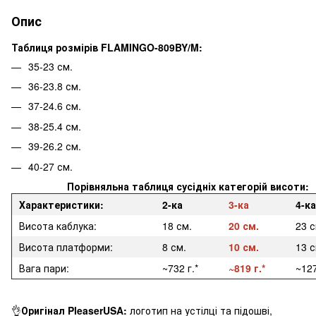
Опис
Таблиця розмірів FLAMINGO-809BY/M:
35-23 см.
36-23.8 см.
37-24.6 см.
38-25.4 см.
39-26.2 см.
40-27 см.
Порівняльна таблиця сусідніх категорій висоти:
Характеристики:
2-ка
3-ка
4-ка
Висота каблука:
18 см.
20 см.
23 
Висота платформи:
8 см.
10 см.
13 с
Вага пари:
~732 г.*
~819 г.*
~127
👌
Оригінал PleaserUSA:
логотип на устілці та підошві,