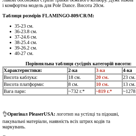
і комфортна модель для Pole Dance. Висота 20см.
Таблиця розмірів FLAMINGO-809/CR/M:
35-23 см.
36-23.8 см.
37-24.6 см.
38-25.4 см.
39-26.2 см.
40-27 см.
Порівняльна таблиця сусідніх категорій висоти:
Характеристики:
2-ка
3-ка
4-ка
Висота каблука:
18 см.
20 см.
23 см
Висота платформи:
8 см.
10 см.
13 см.
Вага пари:
~732 г.*
~819 г.*
~1278 
👌
Оригінал PleaserUSA:
логотип на устілці та підошві,
пакувальні матеріали, наявність всіх штрих кодів та
маркувань.