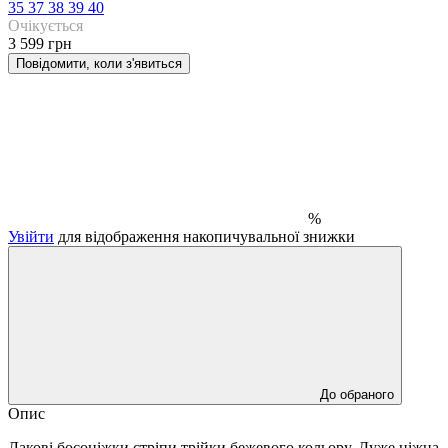
35
37
38
39
40
Очікується
3 599 грн
Повідомити, коли з'явиться
%
Увійти
для відображення накопичувальної знижки
До обраного
Опис
Лакові босоніжки стріпи трійки бежевого кольору. Дуже ніжна